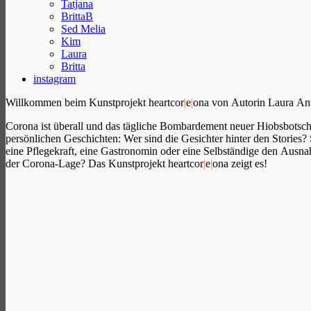
Tatjana
BrittaB
Sed Melia
Kim
Laura
Britta
instagram
Willkommen beim Kunstprojekt heartcor
|
e
|
ona von Autorin Laura Ant
Corona ist überall und das tägliche Bombardement neuer Hiobsbotscha
persönlichen Geschichten: Wer sind die Gesichter hinter den Stories?
eine Pflegekraft, eine Gastronomin oder eine Selbständige den Ausn
der Corona-Lage? Das Kunstprojekt heartcor
|
e
|
ona zeigt es!