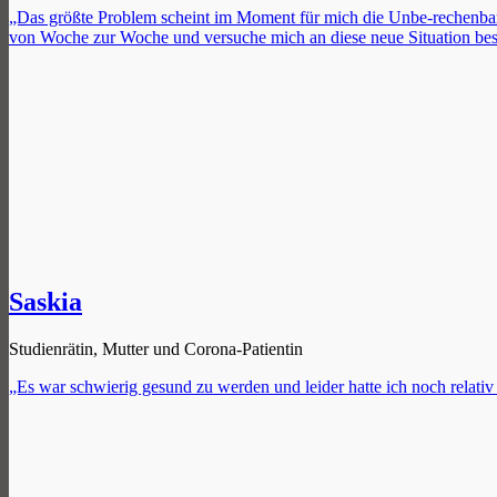
„Das größte Problem scheint im Moment für mich die Unbe-
rechenbar
von Woche zur Woche und versuche mich an diese neue Situation be
Saskia
Studienrätin, Mutter und Corona-Patientin
„Es war schwierig gesund zu werden und leider hatte ich noch relati