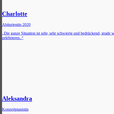
Charlotte
Abiturientin 2020
„Die ganze Situation ist sehr, sehr schwierig und bedrückend, grade w
zelebrieren..“
Aleksandra
Konzertpianistin