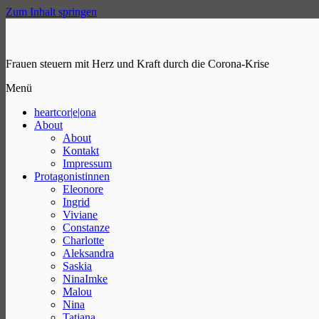
Zum Inhalt springen
Frauen steuern mit Herz und Kraft durch die Corona-Krise
Menü
heartcor|e|ona
About
About
Kontakt
Impressum
Protagonistinnen
Eleonore
Ingrid
Viviane
Constanze
Charlotte
Aleksandra
Saskia
NinaImke
Malou
Nina
Tatjana