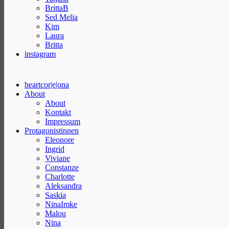
BrittaB
Sed Melia
Kim
Laura
Britta
instagram
heartcor|e|ona
About
About
Kontakt
Impressum
Protagonistinnen
Eleonore
Ingrid
Viviane
Constanze
Charlotte
Aleksandra
Saskia
NinaImke
Malou
Nina