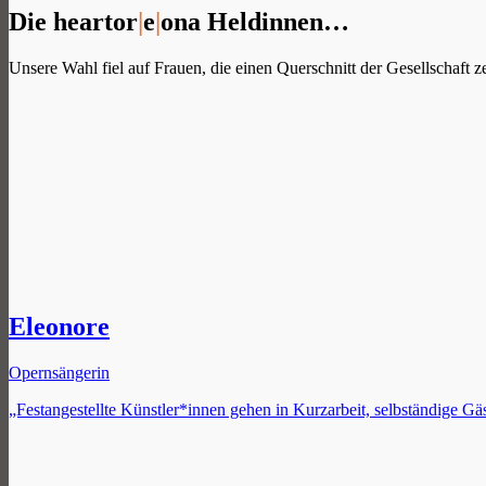
Die heartor
|
e
|
ona Heldinnen…
Unsere Wahl fiel auf Frauen, die einen Querschnitt der Gesellschaft 
Eleonore
Opernsängerin
„Festangestellte Künstler*innen gehen in Kurzarbeit, selbständige G